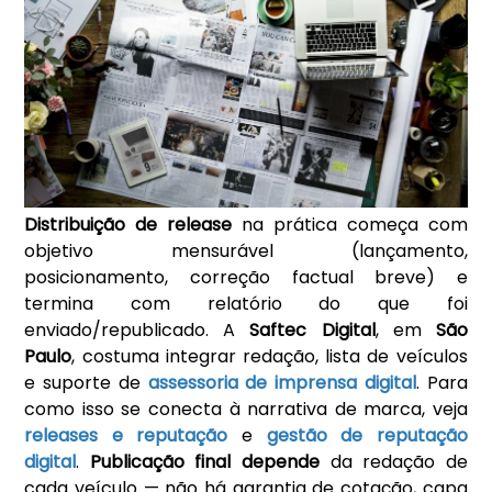
Distribuição de release
na prática começa com
objetivo mensurável (lançamento,
posicionamento, correção factual breve) e
termina com relatório do que foi
enviado/republicado. A
Saftec Digital
, em
São
Paulo
, costuma integrar redação, lista de veículos
e suporte de
assessoria de imprensa digital
. Para
como isso se conecta à narrativa de marca, veja
releases e reputação
e
gestão de reputação
digital
.
Publicação final depende
da redação de
cada veículo — não há garantia de cotação, capa