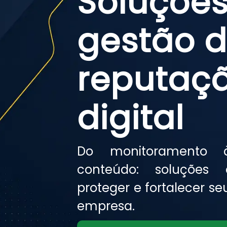
Soluções
gestão 
reputaç
digital
Do monitoramento
conteúdo: soluções 
proteger e fortalecer s
empresa.