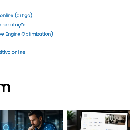
nline (artigo)
e reputação
e Engine Optimization)
tiva online
ém