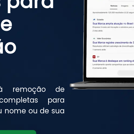
 para
de
ão
 à remoção de
completas para
eu nome ou de sua