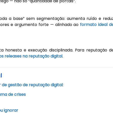
fego — não só “quantidade de portais”.
toda a base” sem segmentação: aumenta ruído e redu
menores e argumento forte — alinhado ao
formato ideal d
uta honesta e execução disciplinada. Para reputação d
s releases na reputação digital
.
l
r de gestão de reputação digital
:
ma de crises
u ignorar