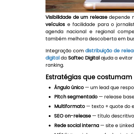
Visibilidade de um release
depende m
veículos
e facilidade para o jornalis
agenda nacional e regional compe
também melhora descoberta em busca
Integração com
distribuição de rele
digital
da
Saftec Digital
ajuda a evitar
ranking.
Estratégias que costumam 
Ângulo único
— um lead que respo
Pitch segmentado
— release base
Multiformato
— texto + quote do e
SEO on-release
— título descriti
Rede social interna
— site e Linke