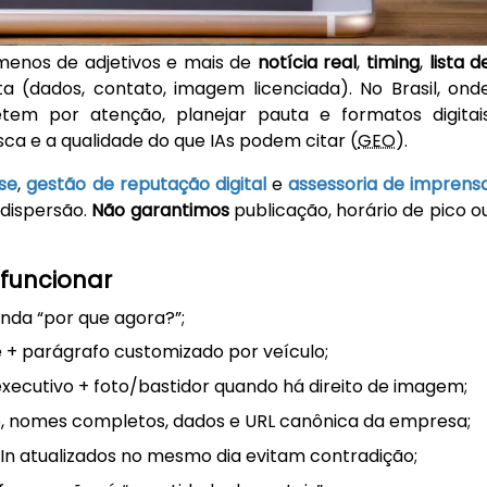
enos de adjetivos e mais de
notícia real
,
timing
,
lista d
ta (dados, contato, imagem licenciada). No Brasil, ond
tem por atenção, planejar pauta e formatos digitai
 e a qualidade do que IAs podem citar (
GEO
).
ase
,
gestão de reputação digital
e
assessoria de imprens
 dispersão.
Não garantimos
publicação, horário de pico o
funcionar
nda “por que agora?”;
 + parágrafo customizado por veículo;
xecutivo + foto/bastidor quando há direito de imagem;
vo, nomes completos, dados e URL canônica da empresa;
dIn atualizados no mesmo dia evitam contradição;