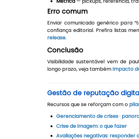
Métrica
— pickups, referência, trá
Erro comum
Enviar comunicado genérico para “
confiança editorial. Prefira listas 
release
.
Conclusão
Visibilidade sustentável vem de pa
longo prazo, veja também
impacto do
Gestão de reputação digita
Recursos que se reforçam com o
pila
Gerenciamento de crises
·
panora
Crise de imagem: o que fazer
Avaliações negativas: responder o