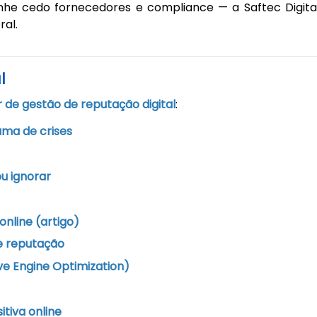
linhe cedo fornecedores e compliance — a Saftec Digita
ral.
l
r de gestão de reputação digital
:
ma de crises
u ignorar
nline (artigo)
e reputação
e Engine Optimization)
tiva online