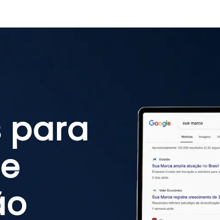
 para
de
ão