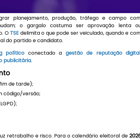
rar planejamento, produção, tráfego e campo co
mudam; o gargalo costuma ser aprovação lenta o
co. O
TSE
delimita o que pode ser veiculado, quando e co
al do partido e candidato.
g político
conectado a
gestão de reputação digita
o publicitária
.
nto
fim de tarde);
m código/versão;
(LGPD);
retrabalho e risco. Para o calendário eleitoral de
202