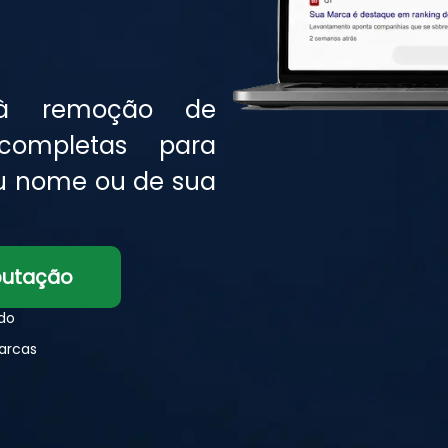
 à remoção de
completas para
eu nome ou de sua
eputação
ado
arcas